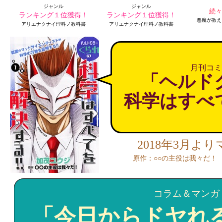
ジャンル
ジャンル
続々
ランキング１位獲得！
ランキング１位獲得！
悪魔が教え
アリエナクナイ理科ノ教科書
アリエナクナイ理科ノ教科書
月刊コミ
「ヘルド
科学はすべ
2018年3月よ
原作：○○の主役は我々だ！
コラム＆マンガ
「今日からドヤれ