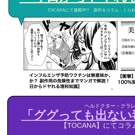
TOCANAにて連載中!! 原作＆コラム：く
ヘルドクター・クラ
「ググっても出ない
TOCANA】にてコラム
【