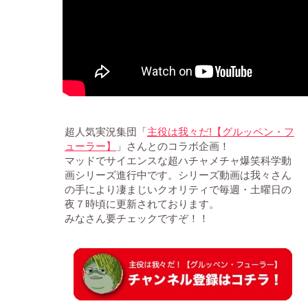
!【グルッペン・フ
超人気実況集団「
主役は我々だ
ューラー】
」さんとのコラボ企画！
マッドでサイエンスな超ハチャメチャ爆笑科学動
画シリーズ進行中です。シリーズ動画は我々さん
の手により凄まじいクオリティで毎週・土曜日の
夜７時頃に更新されております。
みなさん要チェックですぞ！！